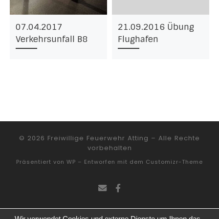
07.04.2017
21.09.2016 Übung
Verkehrsunfall B8
Flughafen
© 2026
Freiwillige Feuerwehr Atting
– Alle Rechte
vorbehalten
Präsentiert von
WP
– Entworfen mit dem
Customizr-Theme
Wir verwendet Cookies und externe Dienste um Ihnen das