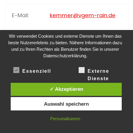
E-Mail:
kemmer@vgem-rain.de
Wir verwendet Cookies und externe Dienste um Ihnen das
Telefon:
09429 9401-31
beste Nutzererlebnis zu bieten. Nähere Informationen dazu
und zu Ihren Rechten als Benutzer finden Sie in unserer
Datenschutzerklärung.
11. Verarbeitete Daten
Essenziell
Externe
Im Rahmen eines Mitgliedsantrags können
Dienste
insbesondere Name, Vorname,
✓ Akzeptieren
Geburtsdatum, Anschrift, Geschlecht, E-
Mail-Adresse, Telefonnummer,
Auswahl speichern
Eintrittsdatum, gewünschte Mitgliedsart,
Angaben zu früheren
Personalisieren
Feuerwehrmitgliedschaften, Angaben zu